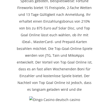
Specials geboten, beispielsweise: Fortune
Fireworks bietet 15 Freispiele, 2-fache Wetten
und 13 Tage Gültigkeit nach Anmeldung. Ihr
erhaltet einen Einzahlungsbonus von 210%
von bis zu 875 Euro auf Solar Disc, und Top
Goal Online lässt euch wählen, ob ihr mit
iDeal-, MasterCard- und Prepaid-Karten
bezahlen möchtet. Die Top-Goal-Online-Spiele
werden von JTG, Tain und MikoApps
entwickelt. Der Vorteil von Top Goal Online ist,
dass es an fast allen Wochenenden Boni für
Einzahler und kostenlose Spiele bietet. Der
Nachteil von Top Goal Online ist jedoch, dass
es langsam geladen wird und die