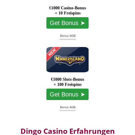
€1000 Casino-Bonus
+ 10 Freispins
Get Bonus ➤
Bonus AGB
€1000 Slots-Bonus
+ 100 Freispins
Get Bonus ➤
Bonus AGB
Dingo Casino Erfahrungen