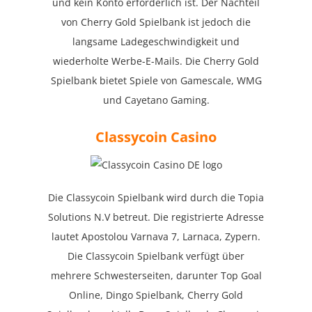
und kein Konto erforderlich ist. Der Nachteil
von Cherry Gold Spielbank ist jedoch die
langsame Ladegeschwindigkeit und
wiederholte Werbe-E-Mails. Die Cherry Gold
Spielbank bietet Spiele von Gamescale, WMG
und Cayetano Gaming.
Classycoin Casino
Die Classycoin Spielbank wird durch die Topia
Solutions N.V betreut. Die registrierte Adresse
lautet Apostolou Varnava 7, Larnaca, Zypern.
Die Classycoin Spielbank verfügt über
mehrere Schwesterseiten, darunter Top Goal
Online, Dingo Spielbank, Cherry Gold