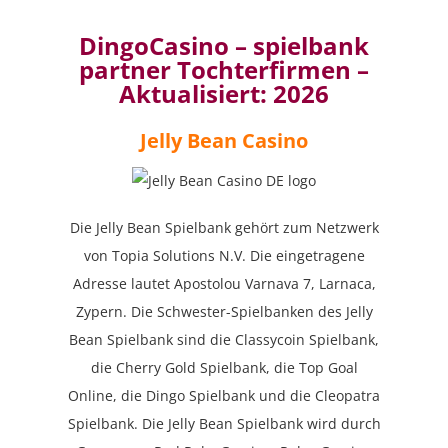
DingoCasino – spielbank
partner Tochterfirmen –
Aktualisiert: 2026
Jelly Bean Casino
Die Jelly Bean Spielbank gehört zum Netzwerk
von Topia Solutions N.V. Die eingetragene
Adresse lautet Apostolou Varnava 7, Larnaca,
Zypern. Die Schwester-Spielbanken des Jelly
Bean Spielbank sind die Classycoin Spielbank,
die Cherry Gold Spielbank, die Top Goal
Online, die Dingo Spielbank und die Cleopatra
Spielbank. Die Jelly Bean Spielbank wird durch