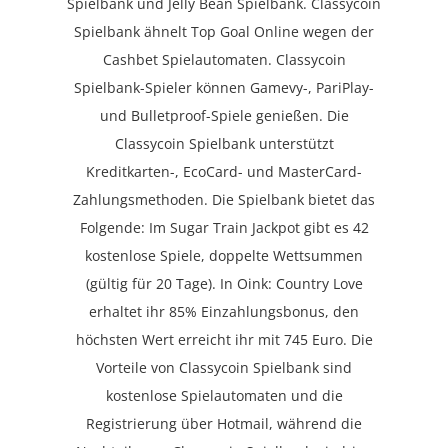
Spielbank und Jelly Bean Spielbank. Classycoin
Spielbank ähnelt Top Goal Online wegen der
Cashbet Spielautomaten. Classycoin
Spielbank-Spieler können Gamevy-, PariPlay-
und Bulletproof-Spiele genießen. Die
Classycoin Spielbank unterstützt
Kreditkarten-, EcoCard- und MasterCard-
Zahlungsmethoden. Die Spielbank bietet das
Folgende: Im Sugar Train Jackpot gibt es 42
kostenlose Spiele, doppelte Wettsummen
(gültig für 20 Tage). In Oink: Country Love
erhaltet ihr 85% Einzahlungsbonus, den
höchsten Wert erreicht ihr mit 745 Euro. Die
Vorteile von Classycoin Spielbank sind
kostenlose Spielautomaten und die
Registrierung über Hotmail, während die