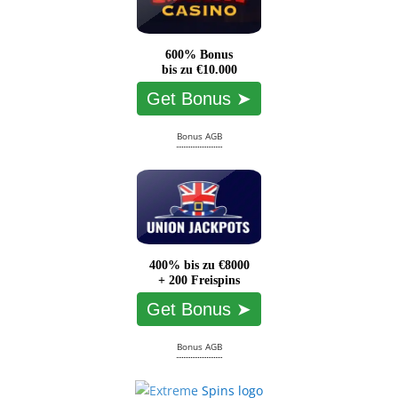
600% Bonus
bis zu €10.000
Get Bonus ➤
Bonus AGB
400% bis zu €8000
+ 200 Freispins
Get Bonus ➤
Bonus AGB