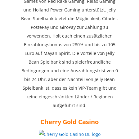
Games von Red Rake Gaming, Relax Gaming
und Holland Power Gaming unterstützt. Jelly
Bean Spielbank bietet die Möglichkeit, Citadel,
PostePay und GiroPay zur Zahlung zu
verwenden. Holt euch einen zusätzlichen
Einzahlungsbonus von 280% und bis zu 105
Euro auf Mayan Spirit. Die Vorteile von Jelly
Bean Spielbank sind spielerfreundliche
Bedingungen und eine Auszahlungsfrist von 0
bis 24 Uhr, aber der Nachteil von Jelly Bean
Spielbank ist, dass es kein VIP-Team gibt und
keine eingeschränkten Länder / Regionen
aufgeführt sind.
Cherry Gold Casino