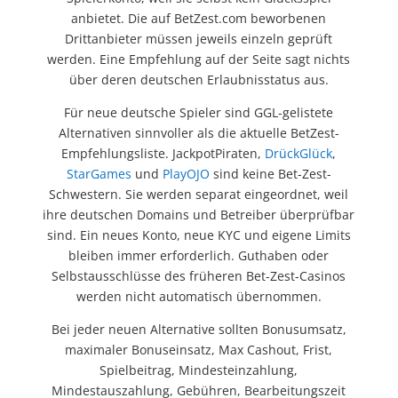
anbietet. Die auf BetZest.com beworbenen
Drittanbieter müssen jeweils einzeln geprüft
werden. Eine Empfehlung auf der Seite sagt nichts
über deren deutschen Erlaubnisstatus aus.
Für neue deutsche Spieler sind GGL-gelistete
Alternativen sinnvoller als die aktuelle BetZest-
Empfehlungsliste. JackpotPiraten,
DrückGlück
,
StarGames
und
PlayOJO
sind keine Bet-Zest-
Schwestern. Sie werden separat eingeordnet, weil
ihre deutschen Domains und Betreiber überprüfbar
sind. Ein neues Konto, neue KYC und eigene Limits
bleiben immer erforderlich. Guthaben oder
Selbstausschlüsse des früheren Bet-Zest-Casinos
werden nicht automatisch übernommen.
Bei jeder neuen Alternative sollten Bonusumsatz,
maximaler Bonuseinsatz, Max Cashout, Frist,
Spielbeitrag, Mindesteinzahlung,
Mindestauszahlung, Gebühren, Bearbeitungszeit