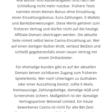
Alte Bonus- und Kassenangaben sind nach der
Schließung nicht mehr nutzbar. Frühere Tests
nannten einen kleinen Bonus ohne Einzahlung,
einen Einzahlungsbonus, Euro-Zahlungen, E-Wallets
und Banküberweisungen. Diese Werte gehören zum
früheren Vertrag und dürfen nicht auf die heutige
Affiliate-Domain übertragen werden. Die aktuelle
Seite nimmt selbst keine Casino-Einzahlung an. Wer
auf einen dortigen Button klickt, verlässt BetZest und
schließt gegebenenfalls einen neuen Vertrag mit
einem Drittanbieter.
Für ehemalige Kunden gibt es auf der aktuellen
Domain keinen sichtbaren Zugang zum früheren
Spielerkonto. Wer noch Unterlagen zu Guthaben
oder einer Auszahlung besitzt, sollte E-Mails,
Kontoauszüge, Zahlungsbelege, damalige AGB und
Screenshots sichern. Maßgeblich ist der damalige
Vertragspartner Betomall Limited. Ein heute
beworbenes Casino ist nicht für alte Bet-Zest-