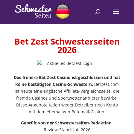
Bet Zest Schwesterseiten
2026
Das frühere Bet Zest Casino ist geschlossen und hat
keine bestätigten Casino-Schwestern.
BetZest.com
ist heute eine englische Affiliate-Vergleichsseite, die
fremde Casinos und Sportwettenanbieter bewirbt.
Diese Angebote teilen weder Betreiber noch Konto
mit dem ehemaligen Betomall-Casino.
Geprüft von der Schwesterseiten-Redaktion.
Review-Stand: Juli 2026