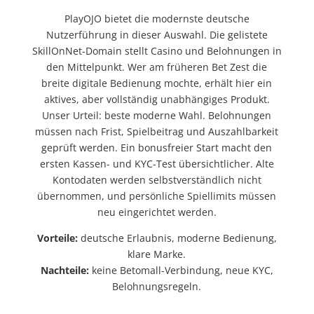
PlayOJO bietet die modernste deutsche
Nutzerführung in dieser Auswahl. Die gelistete
SkillOnNet-Domain stellt Casino und Belohnungen in
den Mittelpunkt. Wer am früheren Bet Zest die
breite digitale Bedienung mochte, erhält hier ein
aktives, aber vollständig unabhängiges Produkt.
Unser Urteil: beste moderne Wahl. Belohnungen
müssen nach Frist, Spielbeitrag und Auszahlbarkeit
geprüft werden. Ein bonusfreier Start macht den
ersten Kassen- und KYC-Test übersichtlicher. Alte
Kontodaten werden selbstverständlich nicht
übernommen, und persönliche Spiellimits müssen
neu eingerichtet werden.
Vorteile:
deutsche Erlaubnis, moderne Bedienung,
klare Marke.
Nachteile:
keine Betomall-Verbindung, neue KYC,
Belohnungsregeln.