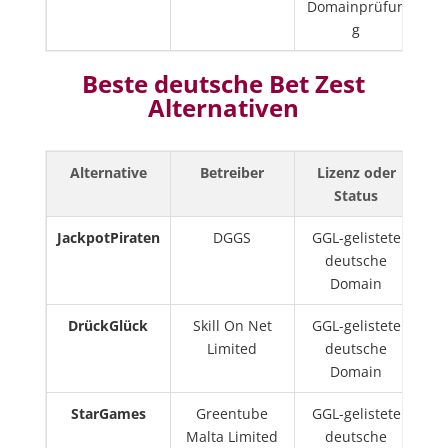
Domainprüfun
g
g
Beste deutsche Bet Zest
Alternativen
Alternative
Betreiber
Lizenz oder
Am
Status
JackpotPiraten
DGGS
GGL-gelistete
Sl
deutsche
de
Domain
DrückGlück
Skill On Net
GGL-gelistete
Be
Limited
deutsche
Domain
StarGames
Greentube
GGL-gelistete
Au
Malta Limited
deutsche