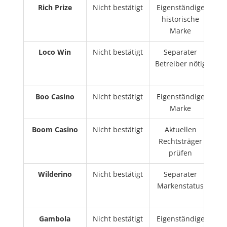
Rich Prize
Nicht bestätigt
Eigenständige
historische
Ü
Marke
Loco Win
Nicht bestätigt
Separater
Betreiber nötig
g
Boo Casino
Nicht bestätigt
Eigenständige
Marke
Boom Casino
Nicht bestätigt
Aktuellen
K
Rechtsträger
prüfen
Wilderino
Nicht bestätigt
Separater
Ke
Markenstatus
Gambola
Nicht bestätigt
Eigenständige