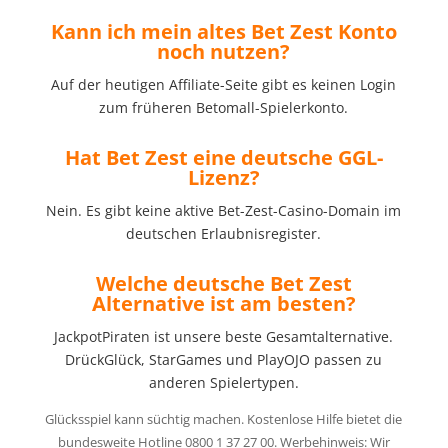
Kann ich mein altes Bet Zest Konto
noch nutzen?
Auf der heutigen Affiliate-Seite gibt es keinen Login
zum früheren Betomall-Spielerkonto.
Hat Bet Zest eine deutsche GGL-
Lizenz?
Nein. Es gibt keine aktive Bet-Zest-Casino-Domain im
deutschen Erlaubnisregister.
Welche deutsche Bet Zest
Alternative ist am besten?
JackpotPiraten ist unsere beste Gesamtalternative.
DrückGlück, StarGames und PlayOJO passen zu
anderen Spielertypen.
Glücksspiel kann süchtig machen. Kostenlose Hilfe bietet die
bundesweite Hotline 0800 1 37 27 00. Werbehinweis: Wir