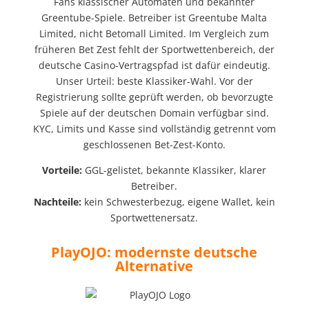
Fans klassischer Automaten und bekannter
Greentube-Spiele. Betreiber ist Greentube Malta
Limited, nicht Betomall Limited. Im Vergleich zum
früheren Bet Zest fehlt der Sportwettenbereich, der
deutsche Casino-Vertragspfad ist dafür eindeutig.
Unser Urteil: beste Klassiker-Wahl. Vor der
Registrierung sollte geprüft werden, ob bevorzugte
Spiele auf der deutschen Domain verfügbar sind.
KYC, Limits und Kasse sind vollständig getrennt vom
geschlossenen Bet-Zest-Konto.
Vorteile:
GGL-gelistet, bekannte Klassiker, klarer
Betreiber.
Nachteile:
kein Schwesterbezug, eigene Wallet, kein
Sportwettenersatz.
PlayOJO: modernste deutsche
Alternative