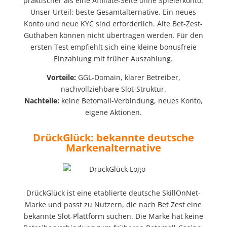
praktischer als eine Affiliate-Seite ohne Spielerkonto.
Unser Urteil: beste Gesamtalternative. Ein neues
Konto und neue KYC sind erforderlich. Alte Bet-Zest-
Guthaben können nicht übertragen werden. Für den
ersten Test empfiehlt sich eine kleine bonusfreie
Einzahlung mit früher Auszahlung.
Vorteile:
GGL-Domain, klarer Betreiber,
nachvollziehbare Slot-Struktur.
Nachteile:
keine Betomall-Verbindung, neues Konto,
eigene Aktionen.
DrückGlück: bekannte deutsche
Markenalternative
DrückGlück ist eine etablierte deutsche SkillOnNet-
Marke und passt zu Nutzern, die nach Bet Zest eine
bekannte Slot-Plattform suchen. Die Marke hat keine