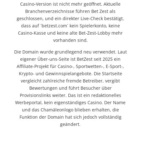
Casino-Version ist nicht mehr geöffnet. Aktuelle
Branchenverzeichnisse führen Bet Zest als
geschlossen, und ein direkter Live-Check bestätigt,
dass auf `betzest.com` kein Spielerkonto, keine
Casino-Kasse und keine alte Bet-Zest-Lobby mehr
vorhanden sind.
Die Domain wurde grundlegend neu verwendet. Laut
eigener Über-uns-Seite ist BetZest seit 2025 ein
Affiliate-Projekt für Casino-, Sportwetten-, E-Sport-,
Krypto- und Gewinnspielangebote. Die Startseite
vergleicht zahlreiche fremde Betreiber, vergibt
Bewertungen und führt Besucher über
Provisionslinks weiter. Das ist ein redaktionelles
Werbeportal, kein eigenständiges Casino. Der Name
und das Chamäleonlogo blieben erhalten, die
Funktion der Domain hat sich jedoch vollständig
geändert.