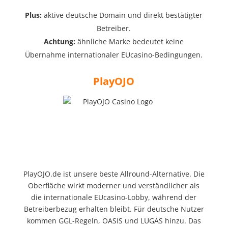
Plus:
aktive deutsche Domain und direkt bestätigter
Betreiber.
Achtung:
ähnliche Marke bedeutet keine
Übernahme internationaler EUcasino-Bedingungen.
PlayOJO
PlayOJO.de ist unsere beste Allround-Alternative. Die
Oberfläche wirkt moderner und verständlicher als
die internationale EUcasino-Lobby, während der
Betreiberbezug erhalten bleibt. Für deutsche Nutzer
kommen GGL-Regeln, OASIS und LUGAS hinzu. Das