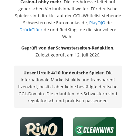
Casino-Lobby mehr.
Die .de-Adresse leitet auf
generischen Verkaufsinhalt weiter. Für deutsche
Spieler sind direkte, auf der GGL-Whitelist stehende
Schwestern wie Euromanias.de,
PlayOJO
.de,
DrückGlück
.de und RedKings.de die sinnvollere
Wahl.
Geprüft von der Schwesterseiten-Redaktion.
Zuletzt geprüft am 12. Juli 2026.
Unser Urteil: 4/10 für deutsche Spieler.
Die
internationale Marke ist aktiv und transparent
lizenziert, besitzt aber keine bestätigte deutsche
GGL-Domain. Die erlaubten .de-Schwestern sind
regulatorisch und praktisch passender.