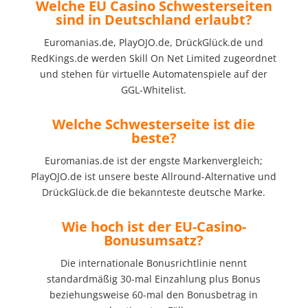
Welche EU Casino Schwesterseiten
sind in Deutschland erlaubt?
Euromanias.de, PlayOJO.de, DrückGlück.de und
RedKings.de werden Skill On Net Limited zugeordnet
und stehen für virtuelle Automatenspiele auf der
GGL-Whitelist.
Welche Schwesterseite ist die
beste?
Euromanias.de ist der engste Markenvergleich;
PlayOJO.de ist unsere beste Allround-Alternative und
DrückGlück.de die bekannteste deutsche Marke.
Wie hoch ist der EU-Casino-
Bonusumsatz?
Die internationale Bonusrichtlinie nennt
standardmäßig 30-mal Einzahlung plus Bonus
beziehungsweise 60-mal den Bonusbetrag in