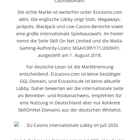
Casinodomain.
Die echte Marke ist weiterhin unter EUcasino.com
aktiv. Die englische Lobby zeigt Slots, Megaways,
Jackpots, Blackjack und Live-Casino-Bereiche sowie
eine große internationale Spieleauswahl. Im Footer
nennt die Seite Skill On Net Limited und die Malta-
Gaming-Authority-Lizenz MGA/CRP/171/2009/01,
ausgestellt am 1. August 2018.
Für deutsche Leser ist die Markttrennung
entscheidend. EUcasino.com ist keine bestätigte
GGL-Domain, und EUcasino.de ist keine aktuelle
Lobby. Daher bewerten wir die internationale Seite
als Betreiber- und Risikonachweis, empfehlen für
eine Nutzung in Deutschland aber nur konkrete
SkillOnNet-Domains aus der deutschen Whitelist.