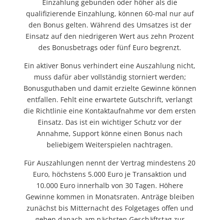
Einzahlung gebunden oder höher als die
qualifizierende Einzahlung, können 60-mal nur auf
den Bonus gelten. Während des Umsatzes ist der
Einsatz auf den niedrigeren Wert aus zehn Prozent
des Bonusbetrags oder fünf Euro begrenzt.
Ein aktiver Bonus verhindert eine Auszahlung nicht,
muss dafür aber vollständig storniert werden;
Bonusguthaben und damit erzielte Gewinne können
entfallen. Fehlt eine erwartete Gutschrift, verlangt
die Richtlinie eine Kontaktaufnahme vor dem ersten
Einsatz. Das ist ein wichtiger Schutz vor der
Annahme, Support könne einen Bonus nach
beliebigem Weiterspielen nachtragen.
Für Auszahlungen nennt der Vertrag mindestens 20
Euro, höchstens 5.000 Euro je Transaktion und
10.000 Euro innerhalb von 30 Tagen. Höhere
Gewinne kommen in Monatsraten. Anträge bleiben
zunächst bis Mitternacht des Folgetages offen und
gehen danach am nächsten Geschäftstag zur