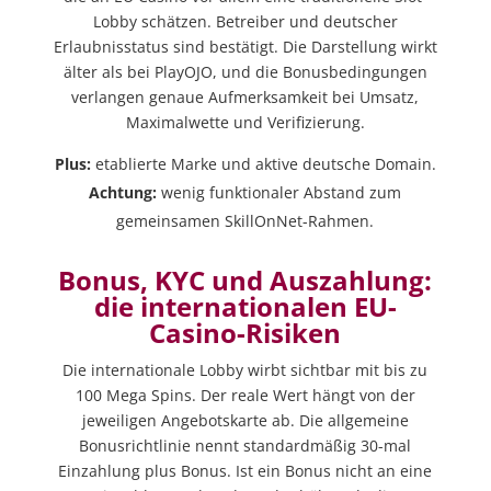
Lobby schätzen. Betreiber und deutscher
Erlaubnisstatus sind bestätigt. Die Darstellung wirkt
älter als bei PlayOJO, und die Bonusbedingungen
verlangen genaue Aufmerksamkeit bei Umsatz,
Maximalwette und Verifizierung.
Plus:
etablierte Marke und aktive deutsche Domain.
Achtung:
wenig funktionaler Abstand zum
gemeinsamen SkillOnNet-Rahmen.
Bonus, KYC und Auszahlung:
die internationalen EU-
Casino-Risiken
Die internationale Lobby wirbt sichtbar mit bis zu
100 Mega Spins. Der reale Wert hängt von der
jeweiligen Angebotskarte ab. Die allgemeine
Bonusrichtlinie nennt standardmäßig 30-mal
Einzahlung plus Bonus. Ist ein Bonus nicht an eine