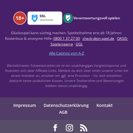
Verantwortungsvoll spielen
Glücksspiel kann süchtig machen. Spielteilnahme erst ab 18 Jahren.
Kostenlose & anonyme Hilfe:
0800 1 37 27 00
·
check-dein-spiel.de
·
OASIS-
Spielersperre
·
GGL
Alle Casinos von A-Z
Werbehinweis: Schwesterseiten.de ist ein unabhängiges Vergleichsportal und
finanziert sich über Affiliate-Links. Meldest du dich über einen unserer Links bei
einem Anbieter an, erhalten wir ggf. eine Provision – für dich entstehen
dadurch keine zusätzlichen Kosten. Unsere Testberichte und Bewertungen
bleiben davon unabhängig.
Impressum
Datenschutzerklärung
Kontakt
AGB