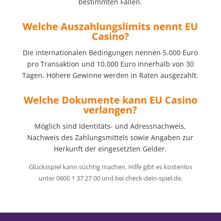
bestimmten Fällen.
Welche Auszahlungslimits nennt EU
Casino?
Die internationalen Bedingungen nennen 5.000 Euro
pro Transaktion und 10.000 Euro innerhalb von 30
Tagen. Höhere Gewinne werden in Raten ausgezahlt.
Welche Dokumente kann EU Casino
verlangen?
Möglich sind Identitäts- und Adressnachweis,
Nachweis des Zahlungsmittels sowie Angaben zur
Herkunft der eingesetzten Gelder.
Glücksspiel kann süchtig machen. Hilfe gibt es kostenlos
unter 0800 1 37 27 00 und bei check-dein-spiel.de.