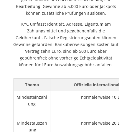
Bearbeitung. Gewinne ab 5.000 Euro oder Jackpots
können zusätzliche Prüfungen auslösen.
KYC umfasst Identität, Adresse, Eigentum am
Zahlungsmittel und gegebenenfalls die
Geldherkunft. Falsche Registrierungsdaten können
Gewinne gefährden. Banküberweisungen kosten laut
Vertrag zehn Euro, sind ab 500 Euro aber
gebührenfrei; ohne vorherige Echtgeldaktivität
können fünf Euro Auszahlungsgebühr anfallen.
Thema
Offizielle internationale Rege
Mindesteinzahl
normalerweise 10 Euro
ung
Mindestauszah
normalerweise 20 Euro
lung