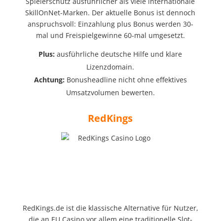
Spielerschutz ausführlicher als viele internationale
SkillOnNet-Marken. Der aktuelle Bonus ist dennoch
anspruchsvoll: Einzahlung plus Bonus werden 30-
mal und Freispielgewinne 60-mal umgesetzt.
Plus:
ausführliche deutsche Hilfe und klare
Lizenzdomain.
Achtung:
Bonusheadline nicht ohne effektives
Umsatzvolumen bewerten.
RedKings
RedKings.de ist die klassische Alternative für Nutzer,
die an EU Casino vor allem eine traditionelle Slot-