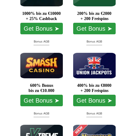
1000% bis zu €10000
200% bis zu €2000
+ 25% Cashback
+ 200 Freispins
Get Bonus ➤
Get Bonus ➤
Bonus AGB
Bonus AGB
600% Bonus
400% bis zu €8000
bis zu €10.000
+ 200 Freispins
Get Bonus ➤
Get Bonus ➤
Bonus AGB
Bonus AGB