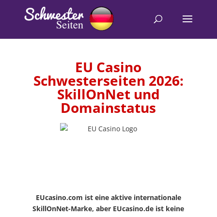
EU Casino
Schwesterseiten 2026:
SkillOnNet und
Domainstatus
EUcasino.com ist eine aktive internationale
SkillOnNet-Marke, aber EUcasino.de ist keine