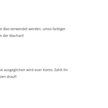
bei Bao verwendet werden, umso farbiger
n der Machart!
tive ausgeglichen wird euer Konto. Zahlt ihr
oben drauf!