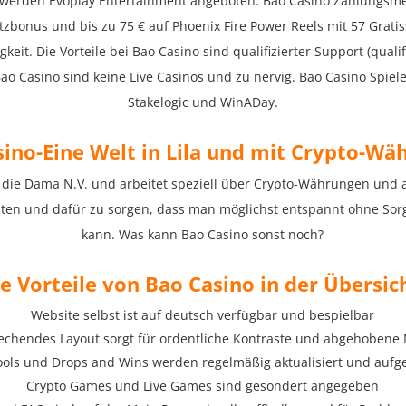
erden Evoplay Entertainment angeboten. Bao Casino Zahlungsmet
tzbonus und bis zu 75 € auf Phoenix Fire Power Reels mit 57 Gra
keit. Die Vorteile bei Bao Casino sind qualifizierter Support (qual
ao Casino sind keine Live Casinos und zu nervig. Bao Casino Spiel
Stakelogic und WinADay.
ino-Eine Welt in Lila und mit Crypto-W
die Dama N.V. und arbeitet speziell über Crypto-Währungen und al
sten und dafür zu sorgen, dass man möglichst entspannt ohne Sor
kann. Was kann Bao Casino sonst noch?
e Vorteile von Bao Casino in der Übersic
Website selbst ist auf deutsch verfügbar und bespielbar
echendes Layout sorgt für ordentliche Kontraste und abgehobene
ools und Drops and Wins werden regelmäßig aktualisiert und aufge
Crypto Games und Live Games sind gesondert angegeben