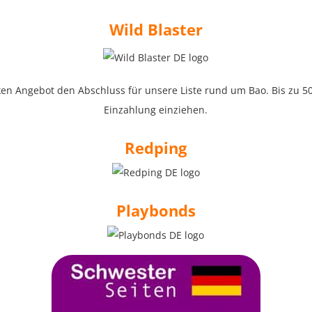
Wild Blaster
rken Angebot den Abschluss für unsere Liste rund um Bao. Bis zu 50
Einzahlung einziehen.
Redping
Playbonds