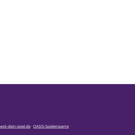
eck-dein-spiel.de
·
OASIS-Spielersperre
·