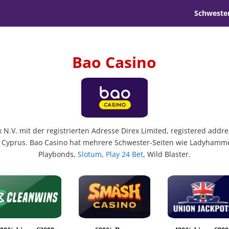
Schwester
Bao Casino
N.V. mit der registrierten Adresse Direx Limited, registered addres
sia, Cyprus. Bao Casino hat mehrere Schwester-Seiten wie Ladyhamme
Playbonds,
Slotum
,
Play 24 Bet
, Wild Blaster.