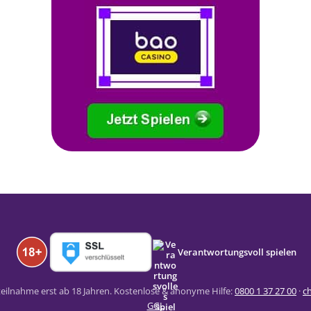
Verantwortungsvoll spielen
teilnahme erst ab 18 Jahren. Kostenlose & anonyme Hilfe:
0800 1 37 27 00
·
ch
GGL