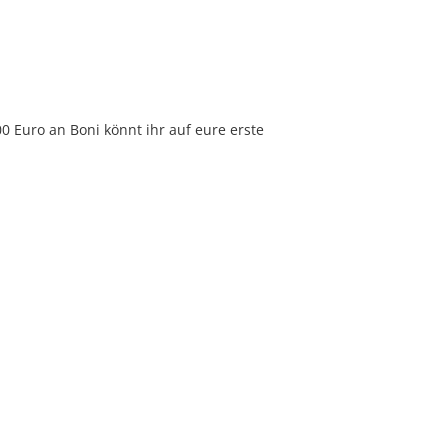
0 Euro an Boni könnt ihr auf eure erste