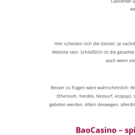
Callcenter 
we
Hier scheiden sich die Geister. Je nach
Website sein. Schließlich ist die gesamt
auch wenn sie 
Besser zu fragen wäre wahrscheinlich: W
Ethereum, Yandex, Neosurf, ecopayz, Vi
geboten werden. Allein deswegen, allerdi
BaoCasino – sp